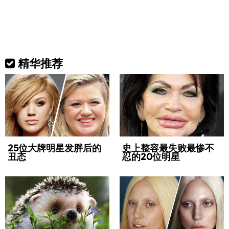
精华推荐
25位大牌明星发胖后的
史上整容最失败最惨不
丑态
忍的20位明星